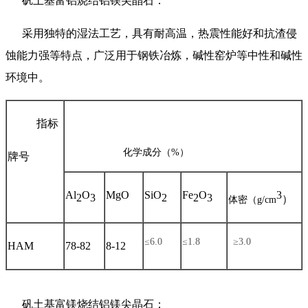
矾土基富铝烧结铝镁尖晶石：
采用独特的湿法工艺，具有耐高温，热震性能好和抗渣侵
蚀能力强等特点，广泛用于钢铁冶炼，碱性窑炉等中性和碱性
环境中。
指标
化学成分（
%
）
牌号
Al
O
MgO
SiO
Fe
O
3
2
3
2
2
3
）
体密（
g/cm
≤
6.0
≤
1.8
≥
3.0
HAM
78-82
8-12
矾土基富镁烧结铝镁尖晶石：