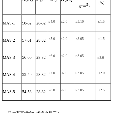
2
3
2
2
3
（
%
）
3
）
（
g/cm
≤
4.0
≤
2.0
≥
3.10
≤
1.5
MAS-1
58-62
28-32
≤
5.0
≤
2.0
≥
3.05
≤
1.5
MAS-2
57-61
28-32
≤
6.0
≤
2.0
≥
3.05
MAS-3
56-60
28-32
≤
2.0
≤
7.0
≤
2.0
≥
3.05
≤
2.0
MAS-4
55-59
28-32
≤
8.0
≤
2.0
≥
3.05
≤
2.5
MAS-5
54-58
28-32