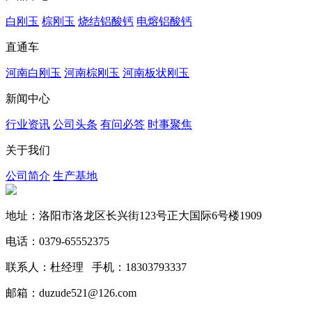
白刚玉
棕刚玉
烧结铝酸钙
电熔铝酸钙
直通车
河南白刚玉
河南棕刚玉
河南板状刚玉
新闻中心
行业资讯
公司头条
有问必答
时事聚焦
关于我们
公司简介
生产基地
地址：洛阳市洛龙区长兴街123号正大国际6号楼1909
电话：0379-65552375
联系人：杜经理 手机：18303793337
邮箱：duzude521@126.com