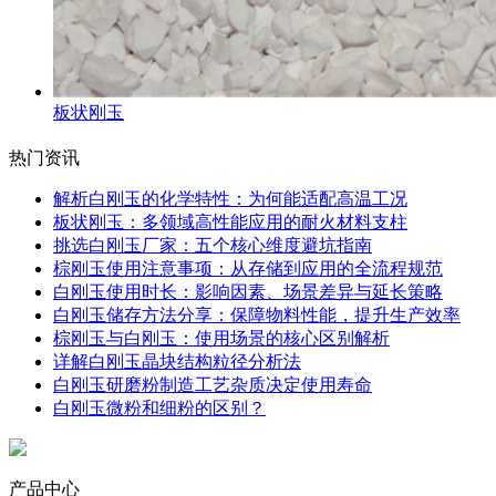
板状刚玉
热门资讯
解析白刚玉的化学特性：为何能适配高温工况
板状刚玉：多领域高性能应用的耐火材料支柱
挑选白刚玉厂家：五个核心维度避坑指南
棕刚玉使用注意事项：从存储到应用的全流程规范
白刚玉使用时长：影响因素、场景差异与延长策略
白刚玉储存方法分享：保障物料性能，提升生产效率
棕刚玉与白刚玉：使用场景的核心区别解析
详解白刚玉晶块结构粒径分析法
白刚玉研磨粉制造工艺杂质决定使用寿命
白刚玉微粉和细粉的区别？
产品中心