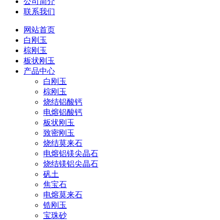
公司简介
联系我们
网站首页
白刚玉
棕刚玉
板状刚玉
产品中心
白刚玉
棕刚玉
烧结铝酸钙
电熔铝酸钙
板状刚玉
致密刚玉
烧结莫来石
电熔铝镁尖晶石
烧结镁铝尖晶石
矾土
焦宝石
电熔莫来石
锆刚玉
宝珠砂