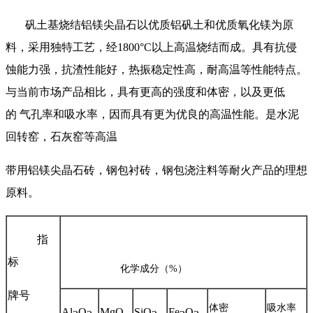
矾土基烧结铝镁尖晶石以优质铝矾土和优质氧化镁为原
料，采用独特工艺，经
1800°C
以上高温烧结而成。具有抗侵
蚀能力强，抗渣性能好，热振稳定性高，耐高温等性能特点。
与当前市场产品相比，具有更高的强度和体密，以及更低
的
气孔率和吸水率，因而具有更为优良的高温性能。是水泥
回转窑，石灰窑等高温
带用铝镁尖晶石砖，钢包衬砖，钢包浇注料等耐火产品的理想
原料。
指
标
化学成分（
%
）
牌号
体密
吸水率
Al
O
MgO
SiO
Fe
O