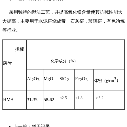
采用独特的湿法工艺，并提高氧化镁含量使其抗碱性能大
大提高，主要用于水泥窑烧成带，石灰窑，玻璃窑，有色冶炼
等行业。
指标
化学成分（
%
）
牌号
Al
O
MgO
SiO
Fe
O
3
2
3
2
2
3
）
体密（
g/cm
≤
2.5
≤
1.8
≥
3.2
HMA
31-35
58-62
上一篇：暂无记录