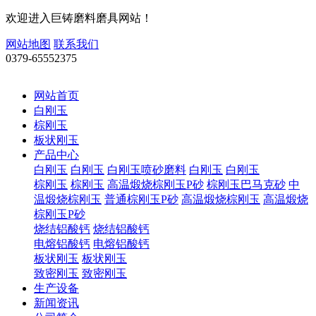
欢迎进入巨铸磨料磨具网站！
网站地图
联系我们
0379-65552375
网站首页
白刚玉
棕刚玉
板状刚玉
产品中心
白刚玉
白刚玉
白刚玉喷砂磨料
白刚玉
白刚玉
棕刚玉
棕刚玉
高温煅烧棕刚玉P砂
棕刚玉巴马克砂
中
温煅烧棕刚玉
普通棕刚玉P砂
高温煅烧棕刚玉
高温煅烧
棕刚玉P砂
烧结铝酸钙
烧结铝酸钙
电熔铝酸钙
电熔铝酸钙
板状刚玉
板状刚玉
致密刚玉
致密刚玉
生产设备
新闻资讯