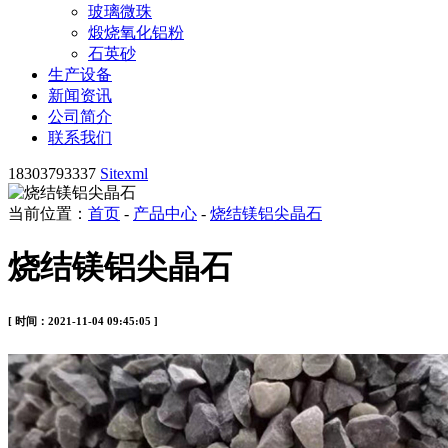
玻璃微珠
煅烧氧化铝粉
石英砂
生产设备
新闻资讯
公司简介
联系我们
18303793337
Sitexml
当前位置：
首页
-
产品中心
-
烧结镁铝尖晶石
烧结镁铝尖晶石
[ 时间：2021-11-04 09:45:05 ]