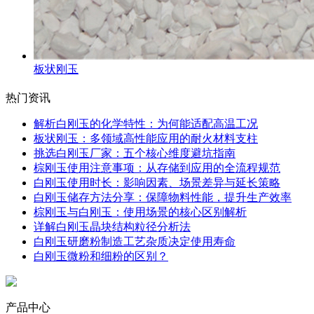
板状刚玉
热门资讯
解析白刚玉的化学特性：为何能适配高温工况
板状刚玉：多领域高性能应用的耐火材料支柱
挑选白刚玉厂家：五个核心维度避坑指南
棕刚玉使用注意事项：从存储到应用的全流程规范
白刚玉使用时长：影响因素、场景差异与延长策略
白刚玉储存方法分享：保障物料性能，提升生产效率
棕刚玉与白刚玉：使用场景的核心区别解析
详解白刚玉晶块结构粒径分析法
白刚玉研磨粉制造工艺杂质决定使用寿命
白刚玉微粉和细粉的区别？
产品中心