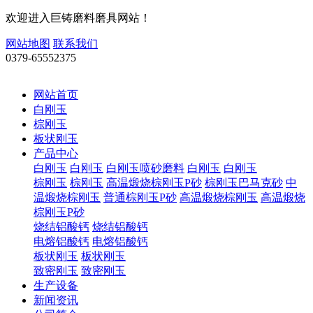
欢迎进入巨铸磨料磨具网站！
网站地图
联系我们
0379-65552375
网站首页
白刚玉
棕刚玉
板状刚玉
产品中心
白刚玉
白刚玉
白刚玉喷砂磨料
白刚玉
白刚玉
棕刚玉
棕刚玉
高温煅烧棕刚玉P砂
棕刚玉巴马克砂
中
温煅烧棕刚玉
普通棕刚玉P砂
高温煅烧棕刚玉
高温煅烧
棕刚玉P砂
烧结铝酸钙
烧结铝酸钙
电熔铝酸钙
电熔铝酸钙
板状刚玉
板状刚玉
致密刚玉
致密刚玉
生产设备
新闻资讯