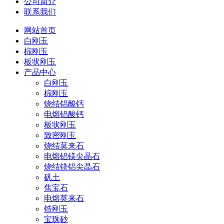
公司简介
联系我们
网站首页
白刚玉
棕刚玉
板状刚玉
产品中心
白刚玉
棕刚玉
烧结铝酸钙
电熔铝酸钙
板状刚玉
致密刚玉
烧结莫来石
电熔铝镁尖晶石
烧结镁铝尖晶石
矾土
焦宝石
电熔莫来石
锆刚玉
宝珠砂