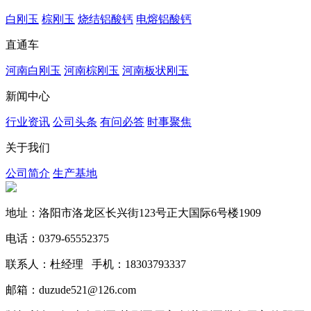
白刚玉
棕刚玉
烧结铝酸钙
电熔铝酸钙
直通车
河南白刚玉
河南棕刚玉
河南板状刚玉
新闻中心
行业资讯
公司头条
有问必答
时事聚焦
关于我们
公司简介
生产基地
地址：洛阳市洛龙区长兴街123号正大国际6号楼1909
电话：0379-65552375
联系人：杜经理 手机：18303793337
邮箱：duzude521@126.com