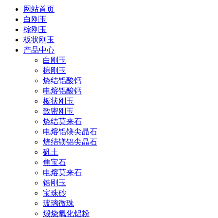
网站首页
白刚玉
棕刚玉
板状刚玉
产品中心
白刚玉
棕刚玉
烧结铝酸钙
电熔铝酸钙
板状刚玉
致密刚玉
烧结莫来石
电熔铝镁尖晶石
烧结镁铝尖晶石
矾土
焦宝石
电熔莫来石
锆刚玉
宝珠砂
玻璃微珠
煅烧氧化铝粉