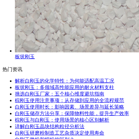
板状刚玉
热门资讯
解析白刚玉的化学特性：为何能适配高温工况
板状刚玉：多领域高性能应用的耐火材料支柱
挑选白刚玉厂家：五个核心维度避坑指南
棕刚玉使用注意事项：从存储到应用的全流程规范
白刚玉使用时长：影响因素、场景差异与延长策略
白刚玉储存方法分享：保障物料性能，提升生产效率
棕刚玉与白刚玉：使用场景的核心区别解析
详解白刚玉晶块结构粒径分析法
白刚玉研磨粉制造工艺杂质决定使用寿命