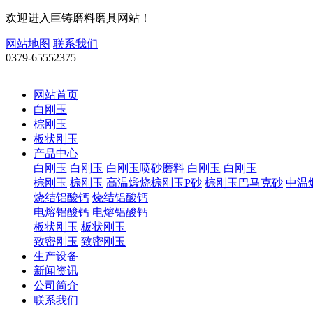
欢迎进入巨铸磨料磨具网站！
网站地图
联系我们
0379-65552375
网站首页
白刚玉
棕刚玉
板状刚玉
产品中心
白刚玉
白刚玉
白刚玉喷砂磨料
白刚玉
白刚玉
棕刚玉
棕刚玉
高温煅烧棕刚玉P砂
棕刚玉巴马克砂
中温
烧结铝酸钙
烧结铝酸钙
电熔铝酸钙
电熔铝酸钙
板状刚玉
板状刚玉
致密刚玉
致密刚玉
生产设备
新闻资讯
公司简介
联系我们